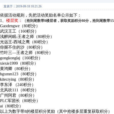
发表于：2019-09-18 10:21:26
依据活动规则，先把活动奖励名单公示如下：
1、
楼层奖：
（
抢到尾数带8楼层者，获取奖励积分80分，抢到尾数带15
Gaodengwe（80积分）
武汉王工（160积分）
浅醉闲眠-王者之师（80积分）
光远王-西域之鹰（80积分）
你握不住的沙（80积分）
竹叶三—王者之师（80积分）
gongkonglaj（160积分）
xiexie1999（80积分）
黄鸿卿（80积分）
hgxmm123（80积分）
kitecrying（80积分）
李东泽 （240积分）
北风吹111（80积分）
广州阿君（80积分）
PLC军团长（80积分）
ai（80积分）
以上为数字带8的楼层积分奖励（其中抢楼多层重复获取积分）