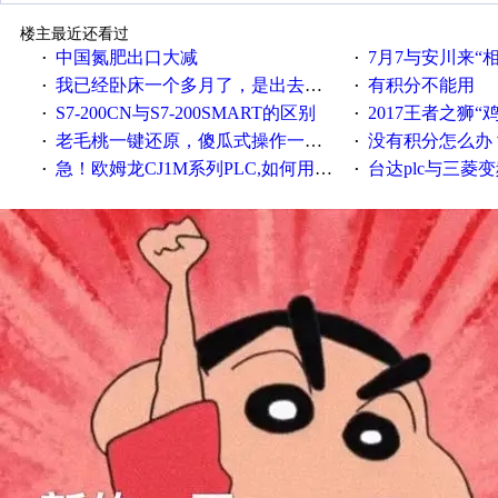
楼主最近还看过
中国氮肥出口大减
7月7与安川来“
·
·
我已经卧床一个多月了，是出去安装机械手在高速遭遇车祸所致:大家工作都要特别注意啊
有积分不能用
·
·
S7-200CN与S7-200SMART的区别
2017王者之狮“鸡”情签到
·
·
老毛桃一键还原，傻瓜式操作一键轻松备份还原；程序为向导式安装，一键即可实现自动备份或还原系统。
没有积分怎么办
·
·
急！欧姆龙CJ1M系列PLC,如何用时间控制变频器。要求时间在组态王中可以自由输入！拜托各位大神了！
台达plc与三菱
·
·