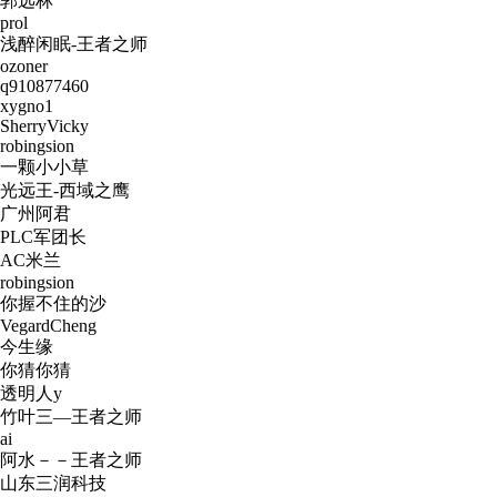
郭远林
prol
浅醉闲眠-王者之师
ozoner
q910877460
xygno1
SherryVicky
robingsion
一颗小小草
光远王-西域之鹰
广州阿君
PLC军团长
AC米兰
robingsion
你握不住的沙
VegardCheng
今生缘
你猜你猜
透明人y
竹叶三—王者之师
ai
阿水－－王者之师
山东三润科技