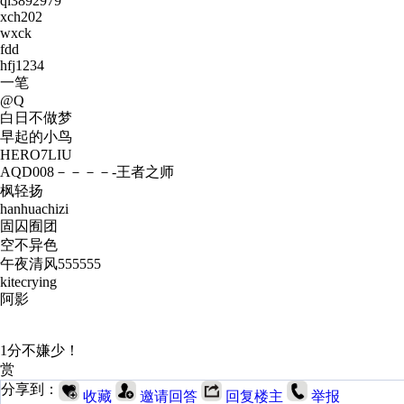
ql3892979
xch202
wxck
fdd
hfj1234
一笔
@Q
白日不做梦
早起的小鸟
HERO7LIU
AQD008－－－－-王者之师
枫轻扬
hanhuachizi
固囚囿团
空不异色
午夜清风555555
kitecrying
阿影
1分不嫌少！
赏
分享到：
收藏
邀请回答
回复楼主
举报