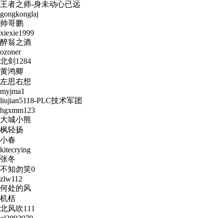
王者之师-身未动心已远
gongkonglaj
帅哥鹏
xiexie1999
醉翁之酒
ozoner
北剑1284
黄鸿卿
左思右想
myjma1
liujian5118-PLC技术军团
hgxmm123
大城小熊
枫轻扬
小春
kitecrying
张冬
不知勿笑0
zlw112
何处的风
机栝
北风吹111