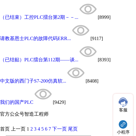
（已结束）工控PLC擂台第2期－－...
[8999]
请教基恩士PLC的故障代码ERR...
[9117]
（已结贴）PLC擂台第112期——谈...
[8393]
中文版的西门子S7-200仿真软...
[8408]
我们的国产PLC
[9429]
客服
官方公众号
智造工程师
首页
上一页
1
2
3
4
5
6
7
下一页
尾页
小程序