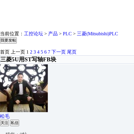
当前位置：
工控论坛
>
产品
>
PLC
>
三菱(Mitsubishi)PLC
我要发帖
首页
上一页
1
2
3
4
5
6
7
下一页
尾页
三菱5U用ST写轴FB块
松毛
关注
私信