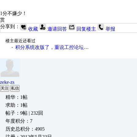
1分不嫌少！
赏
分享到：
收藏
邀请回答
回复楼主
举报
楼主最近还看过
积分系统改版了，重说工控论坛积分那点事儿……
·
zeke-zs
关注
私信
精华：1帖
求助：1帖
帖子：9帖 | 232回
年度积分：7
历史总积分：4905
注册：2012年5月23日