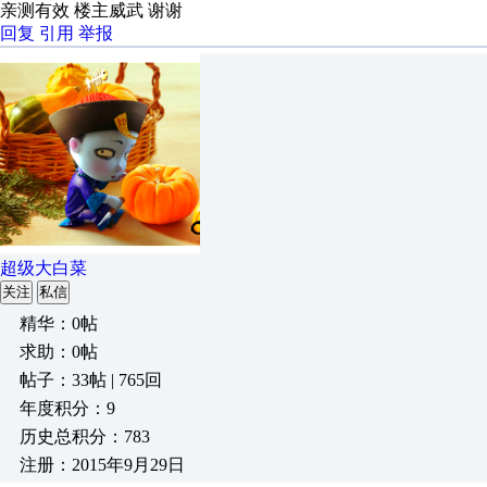
亲测有效 楼主威武 谢谢
回复
引用
举报
超级大白菜
关注
私信
精华：0帖
求助：0帖
帖子：33帖 | 765回
年度积分：9
历史总积分：783
注册：2015年9月29日