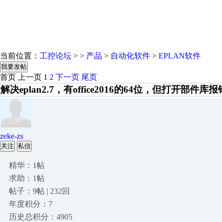
当前位置：
工控论坛
> >
产品
>
自动化软件
>
EPLAN软件
我要发帖
首页
上一页
1
2
下一页
尾页
解决eplan2.7，有office2016的64位，但打开部件
zeke-zs
关注
私信
精华：1帖
求助：1帖
帖子：9帖 | 232回
年度积分：7
历史总积分：4905