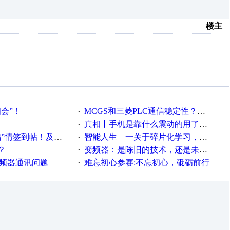
楼主
相会”！
MCGS和三菱PLC通信稳定性？？？
·
真相丨手机是靠什么震动的用了这么多年才知道！
·
帖！及时更新在线研讨会预告
智能人生—一关于碎片化学习，看这一篇就够了！
·
？
变频器：是陈旧的技术，还是未来的幕后英雄？
·
变频器通讯问题
难忘初心参赛:不忘初心，砥砺前行
·