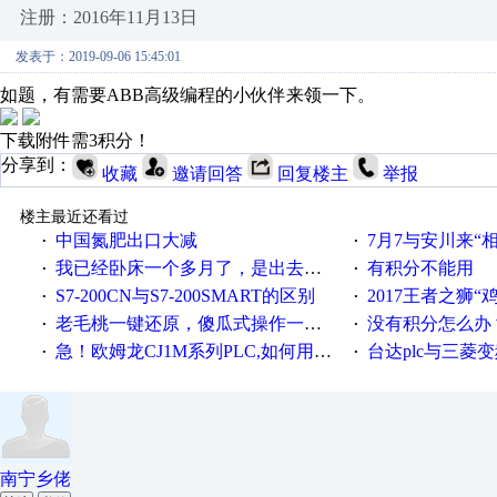
注册：2016年11月13日
发表于：2019-09-06 15:45:01
如题，有需要ABB高级编程的小伙伴来领一下。
下载附件需3积分！
分享到：
收藏
邀请回答
回复楼主
举报
楼主最近还看过
中国氮肥出口大减
7月7与安川来“
·
·
我已经卧床一个多月了，是出去安装机械手在高速遭遇车祸所致:大家工作都要特别注意啊
有积分不能用
·
·
S7-200CN与S7-200SMART的区别
2017王者之狮“鸡”情签到
·
·
老毛桃一键还原，傻瓜式操作一键轻松备份还原；程序为向导式安装，一键即可实现自动备份或还原系统。
没有积分怎么办
·
·
急！欧姆龙CJ1M系列PLC,如何用时间控制变频器。要求时间在组态王中可以自由输入！拜托各位大神了！
台达plc与三菱
·
·
南宁乡佬