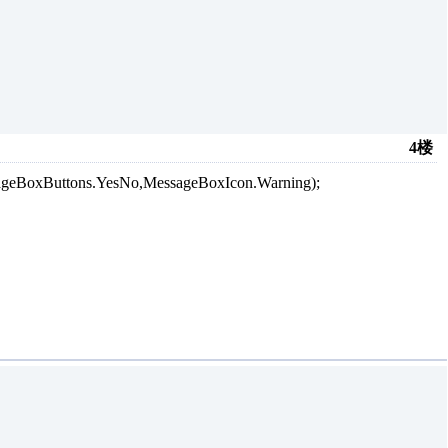
4楼
oxButtons.YesNo,MessageBoxIcon.Warning);