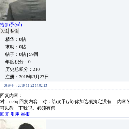
给(ji)予(yǚ)
关注
私信
精华：0帖
求助：0帖
帖子：0帖 | 59回
年度积分：0
历史总积分：210
注册：2018年3月23日
发表于：2019-11-22 14:02:13
回复内容：
对：nebq 回复内容：对：给(ji)予(yǚ) 你加选项搞定没
可以教一下我吗。必须有偿
回复
引用
举报