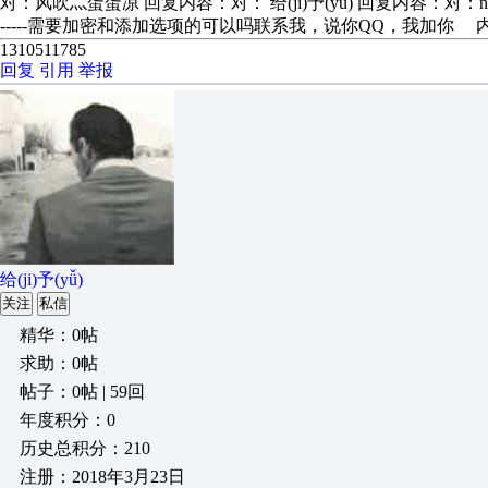
对：风吹灬蛋蛋凉 回复内容：对： 给(ji)予(yǚ) 回复内容：对：nebq 也
-----需要加密和添加选项的可以吗联系我，说你QQ，我加你 
1310511785
回复
引用
举报
给(ji)予(yǚ)
关注
私信
精华：0帖
求助：0帖
帖子：0帖 | 59回
年度积分：0
历史总积分：210
注册：2018年3月23日