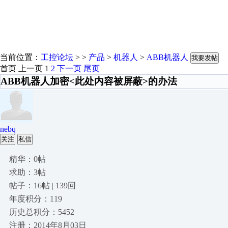
当前位置：
工控论坛
> >
产品
>
机器人
>
ABB机器人
我要发帖
首页
上一页
1
2
下一页
尾页
ABB机器人加密<此处内容被屏蔽>的办法
nebq
关注
私信
精华：0帖
求助：3帖
帖子：16帖 | 139回
年度积分：119
历史总积分：5452
注册：2014年8月03日