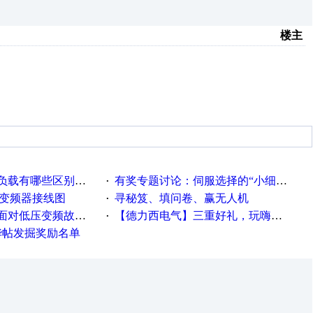
楼主
载有哪些区别？？？
有奖专题讨论：伺服选择的“小细节大学问”奖励公告
·
种变频器接线图
寻秘笈、填问卷、赢无人机
·
故障，老手是这样解决的！
【德力西电气】三重好礼，玩嗨夏日！
·
精华帖发掘奖励名单