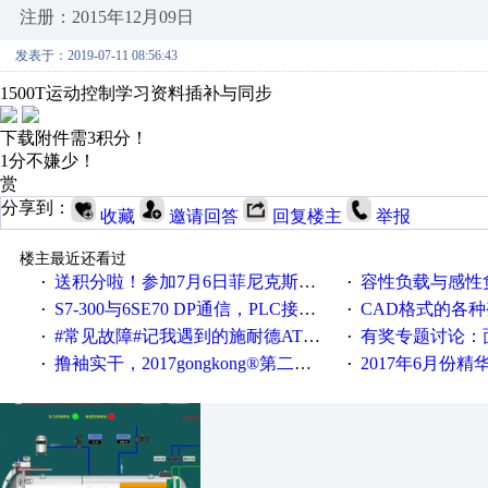
注册：2015年12月09日
发表于：2019-07-11 08:56:43
1500T运动控制学习资料插补与同步
下载附件需3积分！
1分不嫌少！
赏
分享到：
收藏
邀请回答
回复楼主
举报
楼主最近还看过
送积分啦！参加7月6日菲尼克斯在线研讨会即得
容性负载与感性负
·
·
S7-300与6SE70 DP通信，PLC接收到数据不稳定
CAD格式的各
·
·
#常见故障#记我遇到的施耐德ATV12变频器故障
有奖专题讨论：面对低压变频
·
·
撸袖实干，2017gongkong®第二届智造工程师节正式起航！
2017年6月份
·
·