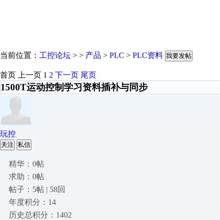
当前位置：
工控论坛
> >
产品
>
PLC
>
PLC资料
我要发帖
首页
上一页
1
2
下一页
尾页
1500T运动控制学习资料插补与同步
玩控
关注
私信
精华：0帖
求助：0帖
帖子：5帖 | 58回
年度积分：14
历史总积分：1402