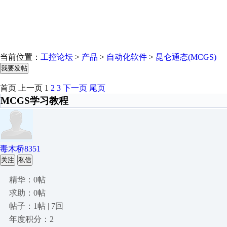
当前位置：
工控论坛
>
产品
>
自动化软件
>
昆仑通态(MCGS)
我要发帖
首页
上一页
1
2
3
下一页
尾页
MCGS学习教程
毒木桥8351
关注
私信
精华：0帖
求助：0帖
帖子：1帖 | 7回
年度积分：2