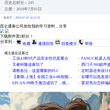
历史总积分：245
注册：2019年7月01日
发表于：2019-07-03 16:32:26
昆仑通泰公司发给我的学习资料，分享
下载附件需2积分！
分享到：
收藏
邀请回答
回复楼主
举报
楼主最近还看过
工业4.0时代产品安全性仍是重点
FANUC机器人
·
·
又被科隆这家坑了
西门子300超声波焊
·
·
请教各位：这是哪家的PLC
定时器还有设计
·
·
【暑期-上海】全国工业4.0&智能制造高级培训班通知！
在哪可以批发原装正品
·
·
EPLAN P8终于激活成功了，感谢网上无私的高人！
霍尼韦尔怎样编
·
·