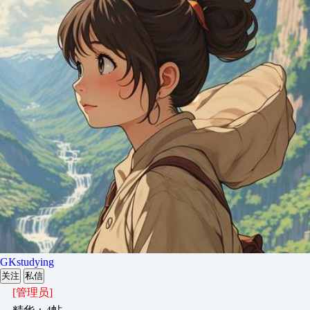
GKstudying
关注
私信
[管理员]