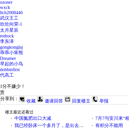
ozoner
wxck
lich2008446
武汉王工
欣欣向荣-1
太月星辰
redrock
李东泽
gongkonglaj
乖乖小笨熊
Dreamer
早起的小鸟
dobbinfirst
代高工
1分不嫌少！
赏
分享到：
收藏
邀请回答
回复楼主
举报
楼主最近还看过
中国氮肥出口大减
7月7与安川来“
·
·
我已经卧床一个多月了，是出去安装机械手在高速遭遇车祸所致:大家工作都要特别注意啊
有积分不能用
·
·