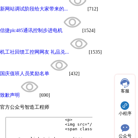
新网站调试阶段给大家带来的...
[712]
信捷plc485通讯控制步进电机
[1524]
机工社回馈工控网网友 礼品兑...
[1535]
国庆值班人员奖励名单
[432]
客服
致歉声明
[690]
官方公众号
智造工程师
小程序
公众号