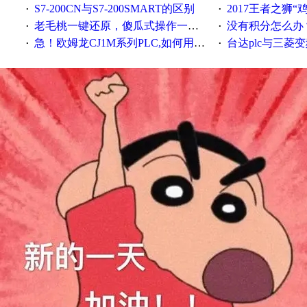
S7-200CN与S7-200SMART的区别
2017王者之狮“鸡”情签到
·
·
老毛桃一键还原，傻瓜式操作一键轻松备份还原；程序为向导式安装，一键即可实现自动备份或还原系统。
没有积分怎么办
·
·
急！欧姆龙CJ1M系列PLC,如何用时间控制变频器。要求时间在组态王中可以自由输入！拜托各位大神了！
台达plc与三菱
·
·