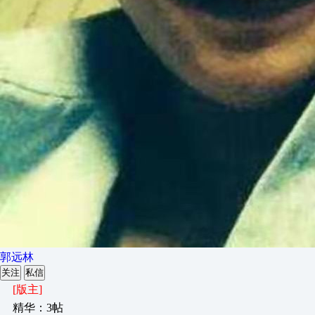
郭远林
关注
私信
[版主]
精华：3帖