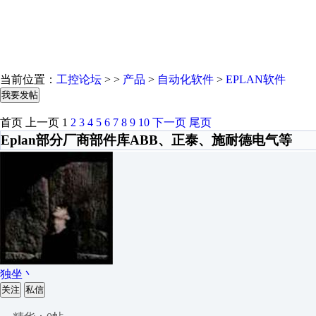
当前位置：
工控论坛
> >
产品
>
自动化软件
>
EPLAN软件
我要发帖
首页
上一页
1
2
3
4
5
6
7
8
9
10
下一页
尾页
Eplan部分厂商部件库ABB、正泰、施耐德电气等
独坐丶
关注
私信