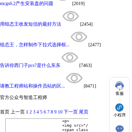
mcgs6.2产生安装盘的问题
[2019]
用组态王收发短信的最好方法
[2454]
组态王，怎样制作下拉式选择框...
[2477]
告诉你西门子pcs7是什么东东
[7463]
请教工程师站和操作员站的区...
[8471]
客服
官方公众号
智造工程师
首页
上一页
1
2
3
4
5
6
7
8
9
10
下一页
尾页
小程序