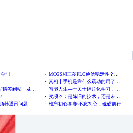
相会”！
MCGS和三菱PLC通信稳定性？？？
·
真相丨手机是靠什么震动的用了这么多年才知道！
·
帖！及时更新在线研讨会预告
智能人生—一关于碎片化学习，看这一篇就够了！
·
？
变频器：是陈旧的技术，还是未来的幕后英雄？
·
变频器通讯问题
难忘初心参赛:不忘初心，砥砺前行
·