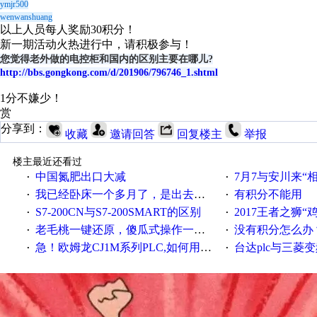
ymjr500
wenwanshuang
以上人员每人奖励30积分！
新一期活动火热进行中，请积极参与！
您觉得老外做的电控柜和国内的区别主要在哪儿?
http://bbs.gongkong.com/d/201906/796746_1.shtml
1分不嫌少！
赏
分享到：
收藏
邀请回答
回复楼主
举报
楼主最近还看过
中国氮肥出口大减
7月7与安川来“
·
·
我已经卧床一个多月了，是出去安装机械手在高速遭遇车祸所致:大家工作都要特别注意啊
有积分不能用
·
·
S7-200CN与S7-200SMART的区别
2017王者之狮“鸡”情签到
·
·
老毛桃一键还原，傻瓜式操作一键轻松备份还原；程序为向导式安装，一键即可实现自动备份或还原系统。
没有积分怎么办
·
·
急！欧姆龙CJ1M系列PLC,如何用时间控制变频器。要求时间在组态王中可以自由输入！拜托各位大神了！
台达plc与三菱
·
·