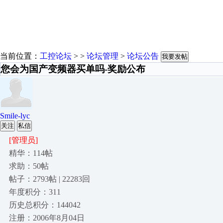
当前位置：
工控论坛
> >
论坛管理
>
论坛公告
我要发帖
您会为国产变频器买单吗-奖励公布
Smile-lyc
关注
私信
[管理员]
精华：114帖
求助：50帖
帖子：2793帖 | 22283回
年度积分：311
历史总积分：144042
注册：2006年8月04日