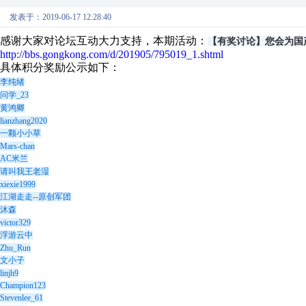
发表于：2019-06-17 12:28:40
感谢大家对论坛互动大力支持，本期活动：
【有奖讨论】您会为国
http://bbs.gongkong.com/d/201905/795019_1.shtml
具体积分奖励公示如下：
李纯绪
问学_23
黄鸿卿
lianzhang2020
一颗小小草
Mars-chan
AC米兰
请叫我王老湿
xiexie1999
江湖走走--原创军团
沐森
victor329
浮游云中
Zhu_Run
文小子
linjh9
Champion123
Stevenlee_61