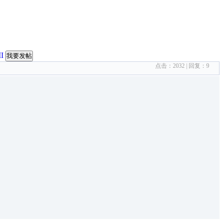
I
我要发帖
点击：
2032
| 回复：
9