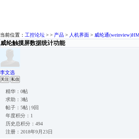
当前位置：
工控论坛
> >
产品
>
人机界面
>
威纶通(weinview)HM
威纶触摸屏数据统计功能
李文选
关注
私信
精华：0帖
求助：3帖
帖子：5帖 | 9回
年度积分：1
历史总积分：494
注册：2018年9月23日