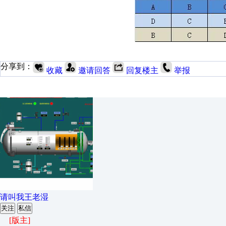
分享到：
收藏
邀请回答
回复楼主
举报
请叫我王老湿
关注
私信
[版主]