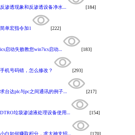
反渗透现象和反渗透设备净水...
[184]
简单宏指令加1
[222]
ics启动失败教您win7ics启动...
[183]
手机号码错，怎么修改？
[293]
求台达plc与pc之间通讯的例子...
[217]
DTRO垃圾渗滤液处理设备使用...
[154]
小白如何赚取积分，求大神支招...
[170]