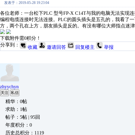
发表于：2019-05-28 19:23:04
各位老师：一台松下PLC 型号FP-X C14T与我的电脑无法实
编程电缆连接时无法连接。PLC的圆头插头是五孔的，我看了
方，两个孔在上方，朋友插头是反的。有没有哪位大师指点迷津
下载附件需0积分！
分享到：
收藏
邀请回答
回复楼主
举报
zhyychyn
关注
私信
精华：0帖
求助：1帖
帖子：5帖 | 95回
年度积分：0
历史总积分：1119