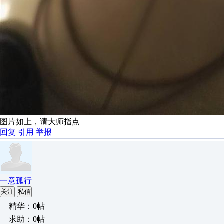
图片如上，请大师指点
回复
引用
举报
一意孤行
关注
私信
精华：0帖
求助：0帖