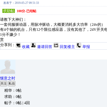
发表于：2019-05-27 09:51:33
求助帖
100分-已结帖
请教下大神们：
一套伺服驱动器，用脉冲驱动，大概要消耗多大功率（24v的） 
有4个轴的机台，只有12个限位感应器，没有其他了，24V开关
1分不嫌少！
赏
分享到：
收藏
邀请回答
回复楼主
举报
惬意之时
关注
私信
精华：0帖
求助：0帖
帖子：0帖 | 4回