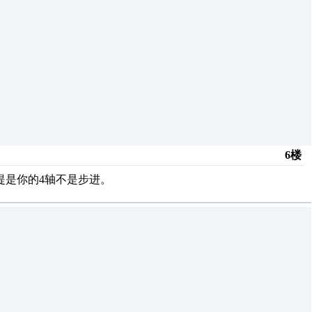
6楼
前提是你的4轴不是步进。