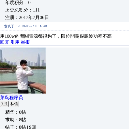
年度积分：0
历史总积分：111
注册：2017年7月06日
发表于：2019-05-27 10:37:48
用100w的開關電源都很夠了，限位開關跟脈波功率不高
回复
引用
举报
菜鸟程序员
关注
私信
精华：0帖
求助：8帖
帖子：8帖 | 9回