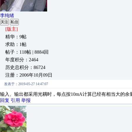
李纯绪
关注
私信
[版主]
精华：9帖
求助：1帖
帖子：118帖 | 8884回
年度积分：2464
历史总积分：86724
注册：2006年10月09日
发表于：2019-05-27 14:47:07
输入、输出都采用光耦时，每点按10mA计算已经有相当大的余
回复
引用
举报