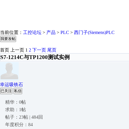
当前位置：
工控论坛
>
产品
>
PLC
>
西门子(Siemens)PLC
我要发帖
首页
上一页
1
2
下一页
尾页
S7-1214C与TP1200测试实例
幸运吸铁石
已关注
私信
精华：0帖
求助：1帖
帖子：23帖 | 484回
年度积分：84