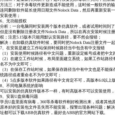
方法三：对于杀毒软件更新造成不能使用，这时候一般软件的
连同删除软件延长使用日期文件Nolock Data，然后再重新
安装使用；
6、无功能授权
分析：一台电脑同时安装两个版本仿真软件，或者试用时间到
但是没有删除注册表文件Nolock Data，所以在再次安装时
权；注意5.15版本只能用默认安装路径，要不然会报错；
解决：在卸载仿真软件时候，要同时把Nolock Data注册文
7、在安装是建立工作站保持时候路径当中包含有中文报错
（1）安装使用时候路径有中文问题，重新设定账号或者把中文
（2）在建立工作站时候，布局里面建立系统，如果工作站路径
名不为中文即可；
（3）在保存工作站时候，如果保存路径当中有中文也是不能保
统路径或者重命名不为中文即可；
（4）5点多版本软件如果路径有中文肯定不可，高版本6.0以
8、不同电脑系统的影响
可以安装的仿真软件版本不一样，有时高版本不可以安装使用，
9、安装U盘病毒问题
学员U盘里面有病毒，360等杀毒软件刚好检测出来，或者其
原本好的安装包文件丢失而不能安装，报警出现各种问题；解
址都可以下载ABB仿真软件，最好去ABB的官方网站下载。