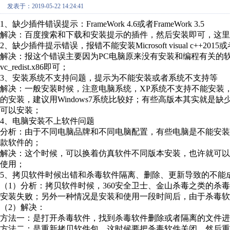
发表于：2019-05-22 14:24:41
1、缺少插件错误提示：FrameWork 4.6或者FrameWork 3.5
解决：百度搜索和下载和安装提示的插件，然后安装即可，这里插件是NET F
2、缺少插件提示错误，报错不能安装Microsoft visual c++2015或者Micro
解决：报这个错误主要因为PC电脑原来没有安装和编程有关的
vc_redist.x86即可；
3、安装系统不支持问题，提示为不能安装或者系统不支持等
解决：一般安装时候，注意电脑系统，XP系统不支持不能安装，或者最新
的安装，建议用Windows7系统比较好；有些高版本其实就是缺
可以安装；
4、电脑安装不上软件问题
分析：由于不同电脑品牌和不同电脑配置，有些电脑是不能安
款软件的；
解决：这个时候，可以换着仿真软件不同版本安装，也许就可以安装，
使用；
5、拷贝软件时候出错和杀毒软件隔离、删除、更新导致的不能
（1）分析：拷贝软件时候，360安全卫士、金山杀毒之类的杀
安装失败；另外一种情况是安装和使用一段时间后，由于杀毒软
（2）解决：
方法一：是打开杀毒软件，找到杀毒软件删除或者隔离的文件进
方法二：是重新拷贝软件包，这时候要把杀毒软件关闭，然后重