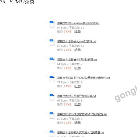
35、
STM32杂类