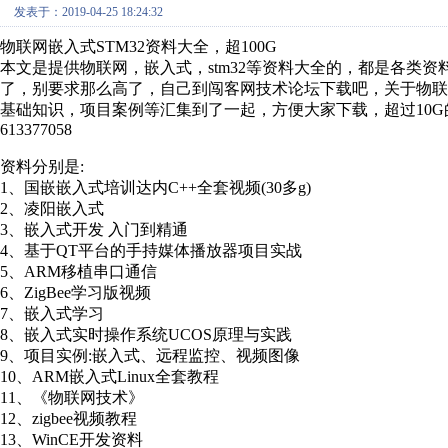
发表于：2019-04-25 18:24:32
物联网嵌入式
STM32资料大全，超100G
本文是提供物联网，嵌入式，
stm32等资料大全的，都是各
了，别要求那么高了，自己到闯客网技术论坛下载吧，关于物联网
基础知识，项目案例等汇集到了一起，方便大家下载，超过10
613377058
资料分别是
:
1、
国嵌嵌入式培训达内
C++全套视频(30多g)
2、
凌阳嵌入式
3、
嵌入式开发
入门到精通
4、
基于
QT平台的手持媒体播放器项目实战
5、
ARM移植串口通信
6、
ZigBee学习版视频
7、
嵌入式学习
8、
嵌入式实时操作系统
UCOS原理与实践
9、
项目实例
:嵌入式、远程监控、视频图像
10、
ARM嵌入式Linux全套教程
11、
《物联网技术》
12、
zigbee视频教程
13、
WinCE开发资料