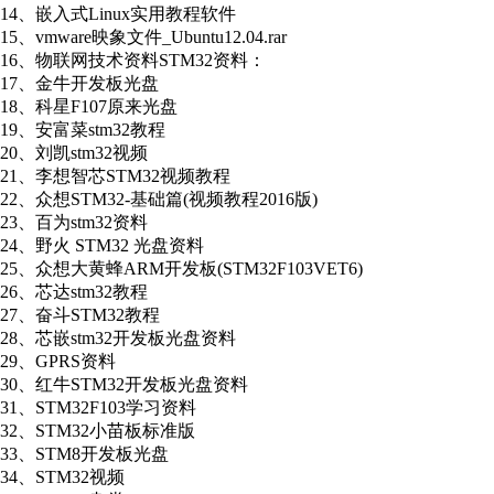
14、
嵌入式
Linux实用教程软件
15、
vmware映象文件_Ubuntu12.04.rar
16、
物联网技术资料
STM32资料：
17、
金牛开发板光盘
18、
科星
F107原来光盘
19、
安富菜
stm32教程
20、
刘凯
stm32视频
21、
李想智芯
STM32视频教程
22、
众想
STM32-基础篇(视频教程2016版)
23、
百为
stm32资料
24、
野火
STM32 光盘资料
25、
众想大黄蜂
ARM开发板(STM32F103VET6)
26、
芯达
stm32教程
27、
奋斗
STM32教程
28、
芯嵌
stm32开发板光盘资料
29、
GPRS资料
30、
红牛
STM32开发板光盘资料
31、
STM32F103学习资料
32、
STM32小苗板标准版
33、
STM8开发板光盘
34、
STM32视频