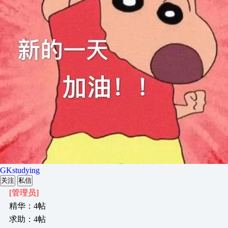
GKstudying
关注
私信
[管理员]
精华：4帖
求助：4帖