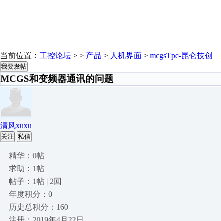
当前位置：
工控论坛
> >
产品
>
人机界面
>
mcgsTpc-昆仑技创
我要发帖
MCGS和变频器通讯的问题
清风xuxu
关注
私信
精华：0帖
求助：1帖
帖子：1帖 | 2回
年度积分：0
历史总积分：160
注册：2019年4月22日