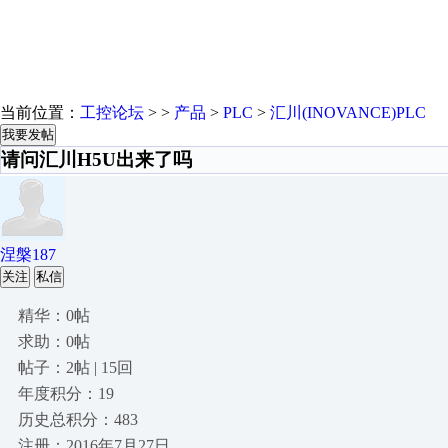
当前位置：
工控论坛
> >
产品
>
PLC
>
汇川(INOVANCE)PLC
我要发帖
请问汇川H5U出来了吗
涅槃187
关注
私信
精华：0帖
求助：0帖
帖子：2帖 | 15回
年度积分：19
历史总积分：483
注册：2016年7月27日