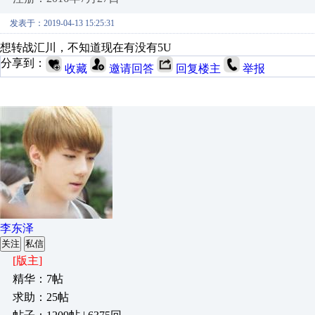
发表于：2019-04-13 15:25:31
想转战汇川，不知道现在有没有5U
分享到：
收藏
邀请回答
回复楼主
举报
李东泽
关注
私信
[版主]
精华：7帖
求助：25帖