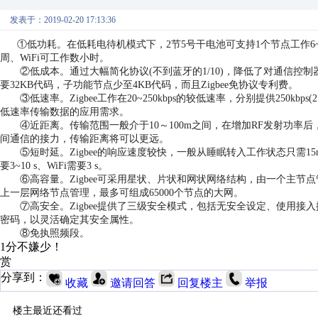
发表于：2019-02-20 17:13:36
①低功耗。在低耗电待机模式下，2节5号干电池可支持1个节点工作6~
周、WiFi可工作数小时。
②低成本。通过大幅简化协议(不到蓝牙的1/10)，降低了对通信控制器
要32KB代码，子功能节点少至4KB代码，而且Zigbee免协议专利费。
③低速率。Zigbee工作在20~250kbps的较低速率，分别提供250kbps(2.4 G
低速率传输数据的应用需求。
④近距离。传输范围一般介于10～100m之间，在增加RF发射功率后
间通信的接力，传输距离将可以更远。
⑤短时延。Zigbee的响应速度较快，一般从睡眠转入工作状态只需15
要3~10 s、WiFi需要3 s。
⑥高容量。Zigbee可采用星状、片状和网状网络结构，由一个主节点
上一层网络节点管理，最多可组成65000个节点的大网。
⑦高安全。Zigbee提供了三级安全模式，包括无安全设定、使用接入控制
密码，以灵活确定其安全属性。
⑧免执照频段。
1分不嫌少！
赏
分享到：
收藏
邀请回答
回复楼主
举报
楼主最近还看过