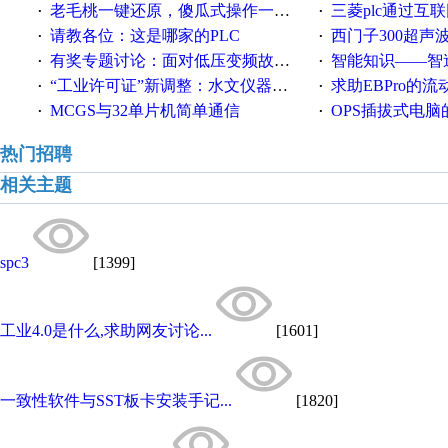
老毛桃一键还原，傻瓜式操作一键轻松备份还原；程序为向导式安装，一键即可实现自动备份或还原系统。
三菱plc通过互联网实现pl
·
·
请教各位：这是哪家的PLC
西门子300超声波焊
·
·
有奖专题讨论：面对低压变频故障，老手是这样解决的！
智能知识——智造时代，工
·
·
“工业许可证”新调整：水文仪器等19类产品取消事前生产许可
求助EBPro的
·
·
MCGS与32单片机简单通信
OPS插拔式电
·
·
热门招聘
相关主题
spc3
[1399]
工业4.0是什么,求助网友讨论...
[1601]
一致性软件与SST板卡安装手记...
[1820]