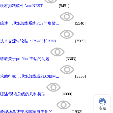
板材排料软件AutoNEST
[5451]
综述：现场总线系统FCS与集散...
[5540]
技术交流讨论贴：RS485和RJ48...
[7565]
请教关于profibus主站的问题
[3363]
求助行家：现场总线或PLC如何...
[3330]
综述:现场总线的几种类型
[4000]
客服
谈现场总线技术国家自主化的...
[1932]