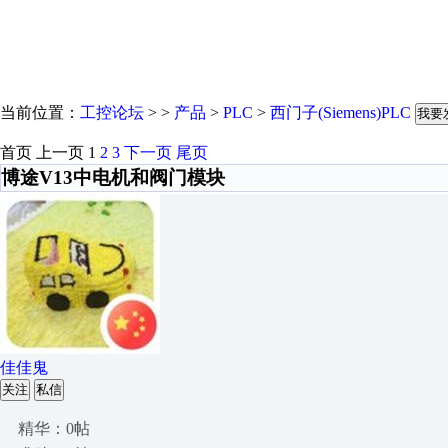
当前位置：
工控论坛
> >
产品
>
PLC
>
西门子(Siemens)PLC
我要
首页
上一页
1
2
3
下一页
尾页
博途V13中电机和阀门模块
佳佳鬼
关注
私信
精华：0帖