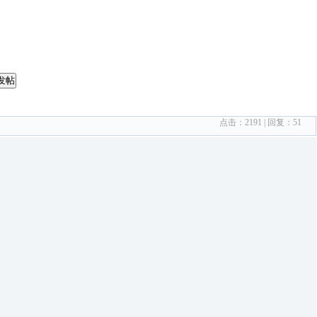
发帖
点击：
2191
| 回复：
51