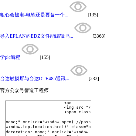
粗心会被电-电笔还是要备一个...
[135]
导入EPLAN的EDZ文件能编辑吗...
[3368]
学plc编程
[155]
台达触摸屏与台达DTE485通讯...
[232]
官方公众号
智造工程师