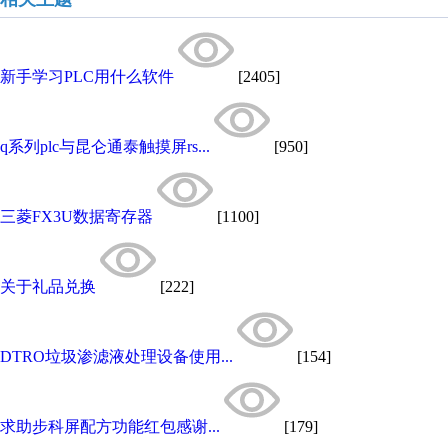
新手学习PLC用什么软件
[2405]
q系列plc与昆仑通泰触摸屏rs...
[950]
三菱FX3U数据寄存器
[1100]
关于礼品兑换
[222]
DTRO垃圾渗滤液处理设备使用...
[154]
求助步科屏配方功能红包感谢...
[179]