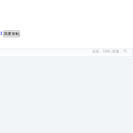
I
我要发帖
点击：
5306
| 回复：
75