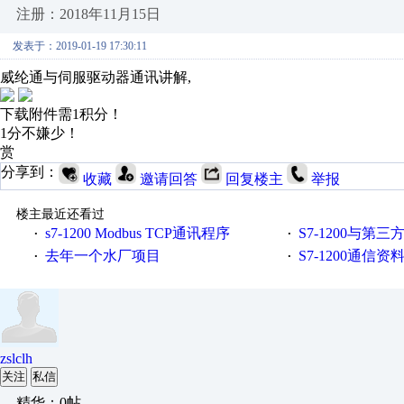
注册：2018年11月15日
发表于：2019-01-19 17:30:11
威纶通与伺服驱动器通讯讲解,
下载附件需1积分！
1分不嫌少！
赏
分享到：
收藏
邀请回答
回复楼主
举报
楼主最近还看过
s7-1200 Modbus TCP通讯程序
S7-1200与第三方设备之间
·
·
去年一个水厂项目
S7-1200通信
·
·
zslclh
关注
私信
精华：0帖