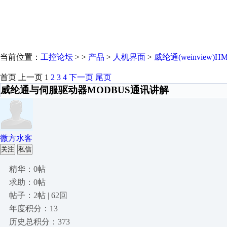
当前位置：
工控论坛
> >
产品
>
人机界面
>
威纶通(weinview)HM
首页
上一页
1
2
3
4
下一页
尾页
威纶通与伺服驱动器MODBUS通讯讲解
微方水客
关注
私信
精华：0帖
求助：0帖
帖子：2帖 | 62回
年度积分：13
历史总积分：373