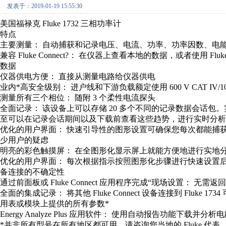
发表于：2019-01-19 15:55:30
美国福禄克 Fluke 1732 三相功率计
特点
主要测量： 自动捕获和记录电压、电流、功率、功率因数、电
兼容 Fluke Connect?： 在仪器上查看本地的数据，或者使用 Fl
数据
仪器供电方便： 直接从测量电路给仪器供电
业内*高安全级别： 进户线和下游负载额定使用 600 V CAT IV/1000 
测量所有三个相位： 随附 3 个柔性电流探头
全面记录： 该设备上可以存储 20 多个不同的记录数据会话
至可以在记录会话期间以及下载前查看这些趋势，进行实时分析
优化的用户界面： 快速引导性的图形设置可确保您每次都能捕
少用户的疑虑
明亮的彩色触摸屏： 在全图形化显示屏上就能方便地进行实地
优化的用户界面： 每次根据指示按照图形化步骤进行快速设置
备连接的不确定性
通过前面板或 Fluke Connect 应用程序完成“现场设置：
全面的集成记录： 将其他 Fluke Connect 设备连接到 Fluke 1
用表或模块上提供的所有参数*
Energy Analyze Plus 应用软件： 使用自动报告功能下载并
*并非所有型号在所有地区都可用。请咨询您当地的 Fluke 代表