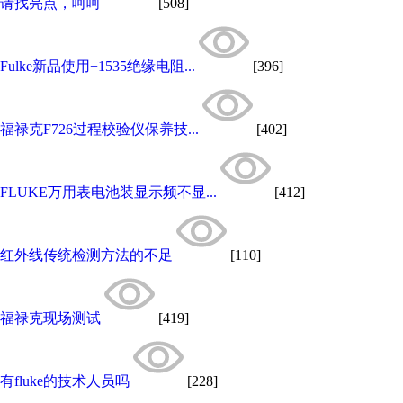
请找亮点，呵呵
[508]
Fulke新品使用+1535绝缘电阻...
[396]
福禄克F726过程校验仪保养技...
[402]
FLUKE万用表电池装显示频不显...
[412]
红外线传统检测方法的不足
[110]
福禄克现场测试
[419]
有fluke的技术人员吗
[228]