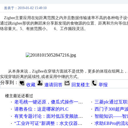
发表于：2019-01-02 15:49:10
Zigbee主要应用在短距离范围之内并且数据传输速率不高的各种电子设
通过跳zigbee形状的舞蹈来分享新发现的食物源的位置、距离和方向等信
络容量大。
5、有效范围小。
6、工作频段灵活。
从本身来说，ZigBee在穿墙方面就不是优势，更多的体现在组网上，对于
实现穿墙距离的延续性,或者采用中继的方式。
分享到：
收藏
邀请回答
回复楼主
举报
楼主最近还看过
老毛桃一键还原，傻瓜式操作一键轻松备份还原；程序为向导式安装，一键即可实现自动备份或还原系统。
三菱plc通过互联网实现pl
·
·
请教各位：这是哪家的PLC
西门子300超声波焊
·
·
有奖专题讨论：面对低压变频故障，老手是这样解决的！
智能知识——智造时代，工
·
·
“工业许可证”新调整：水文仪器等19类产品取消事前生产许可
求助EBPro的
·
·