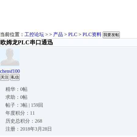
当前位置：
工控论坛
> >
产品
>
PLC
>
PLC资料
我要发帖
欧姆龙PLC串口通迅
chensf100
关注
私信
精华：0帖
求助：0帖
帖子：3帖 | 159回
年度积分：11
历史总积分：268
注册：2018年3月28日