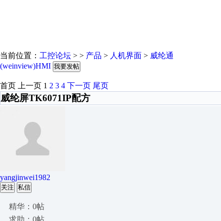
当前位置：
工控论坛
> >
产品
>
人机界面
>
威纶通
(weinview)HMI
我要发帖
首页
上一页
1
2
3
4
下一页
尾页
威纶屏TK6071IP配方
yangjinwei1982
关注
私信
精华：0帖
求助：0帖