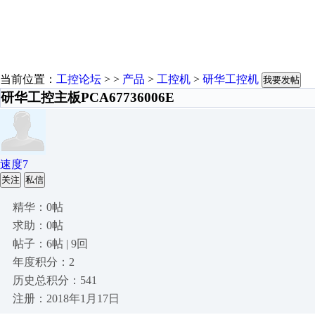
当前位置：
工控论坛
> >
产品
>
工控机
>
研华工控机
我要发帖
研华工控主板PCA67736006E
速度7
关注
私信
精华：0帖
求助：0帖
帖子：6帖 | 9回
年度积分：2
历史总积分：541
注册：2018年1月17日