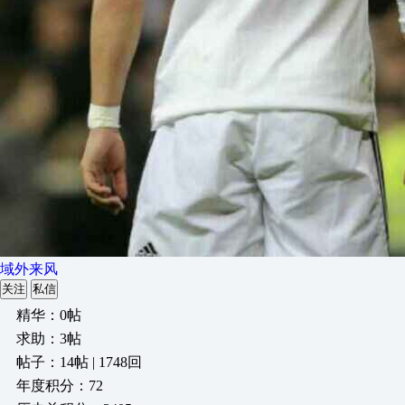
域外来风
关注
私信
精华：0帖
求助：3帖
帖子：14帖 | 1748回
年度积分：72