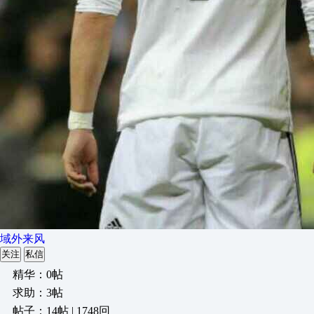
域外来风
关注
私信
精华：0帖
求助：3帖
帖子：14帖 | 1748回