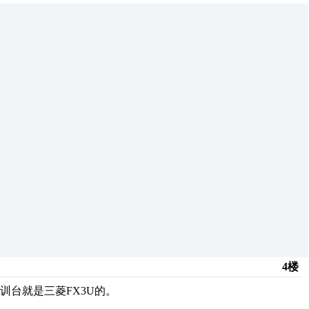
4楼
台就是三菱FX3U的。