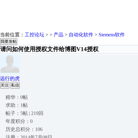
当前位置：
工控论坛
> >
产品
>
自动化软件
>
Siemens软件
我要发帖
请问如何使用授权文件给博图V14授权
远行的虎
关注
私信
精华：0帖
求助：1帖
帖子：5帖 | 219回
年度积分：0
历史总积分：106
注册：2014年7月08日