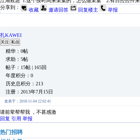
江湖救急 1.这个按时间来采集的，怎么做采集 2.有日控控件
分享到：
收藏
邀请回答
回复楼主
举报
扎KAWEI
关注
私信
精华：0帖
求助：5帖
帖子：15帖 | 165回
年度积分：0
历史总积分：213
注册：2013年7月15日
发表于：2018-11-04 22:02:41
请前辈帮帮我 ，不甚感激
回复
引用
举报
热门招聘