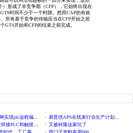
调器可以用活动超帧的一部分来实现，这部
隙（可有多个）形成了非竞争期（CFP），它始终出现在
个GTS时间不少于一个时隙。然而CAP的有效
。所有基于竞争的传输应当在CFP开始之前
个GTS开始和CFP的结束之前完成。
c远程编程和程序上下载的方法
易普优APS在线束行业生产计划排产中的应用案例
·
接PLC和触摸屏程序
又被科隆这家坑了
·
厂再不信息化就OUT了！
西门子资料有用000
·