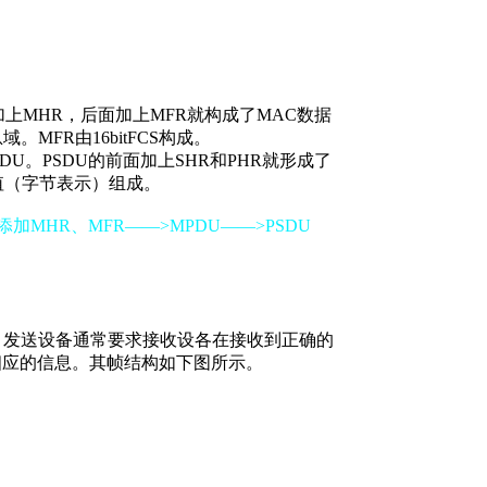
上MHR，后面加上MFR就构成了MAC数据
MFR由16bitFCS构成。
。PSDU的前面加上SHR和PHR就形成了
度值（字节表示）组成。
MHR、MFR——>MPDU——>PSDU
发送设备通常要求接收设各在接收到正确的
相应的信息。其帧结构如下图所示。