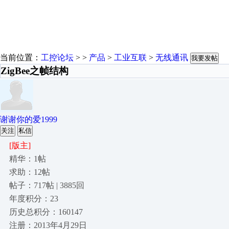
当前位置：
工控论坛
> >
产品
>
工业互联
>
无线通讯
我要发帖
ZigBee之帧结构
谢谢你的爱1999
关注
私信
[版主]
精华：1帖
求助：12帖
帖子：717帖 | 3885回
年度积分：23
历史总积分：160147
注册：2013年4月29日