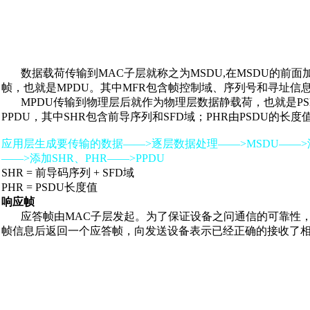
数据载荷传输到MAC子层就称之为MSDU,在MSDU的前面加
帧，也就是MPDU。其中MFR包含帧控制域、序列号和寻址信息域。
MPDU传输到物理层后就作为物理层数据静载荷，也就是PSDU
PPDU，其中SHR包含前导序列和SFD域；PHR由PSDU的长
应用层生成要传输的数据——>逐层数据处理——>MSDU——>添加
——>添加SHR、PHR——>PPDU
SHR = 前导码序列 + SFD域
PHR = PSDU长度值
响应帧
应答帧由MAC子层发起。为了保证设备之问通信的可靠性，
帧信息后返回一个应答帧，向发送设备表示已经正确的接收了