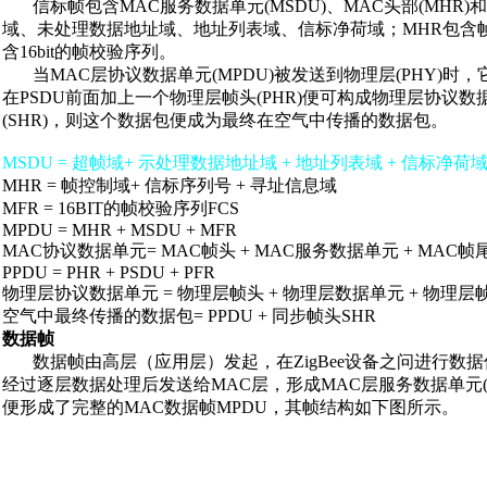
信标帧包含MAC服务数据单元(MSDU)、MAC头部(MHR)和
域、未处理数据地址域、地址列表域、信标净荷域；MHR包含
含16bit的帧校验序列。
当MAC层协议数据单元(MPDU)被发送到物理层(PHY)时，
在PSDU前面加上一个物理层帧头(PHR)便可构成物理层协议数
(SHR)，则这个数据包便成为最终在空气中传播的数据包。
MSDU = 超帧域+ 示处理数据地址域 + 地址列表域 + 信标净荷
MHR = 帧控制域+ 信标序列号 + 寻址信息域
MFR = 16BIT的帧校验序列FCS
MPDU = MHR + MSDU + MFR
MAC协议数据单元= MAC帧头 + MAC服务数据单元 + MAC帧
PPDU = PHR + PSDU + PFR
物理层协议数据单元 = 物理层帧头 + 物理层数据单元 + 物理层
空气中最终传播的数据包= PPDU + 同步帧头SHR
数据帧
数据帧由高层（应用层）发起，在ZigBee设备之问进行数
经过逐层数据处理后发送给MAC层，形成MAC层服务数据单元(
便形成了完整的MAC数据帧MPDU，其帧结构如下图所示。