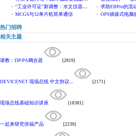
“工业许可证”新调整：水文仪器等19类产品取消事前生产许可
求助EBPro的
·
·
MCGS与32单片机简单通信
OPS插拔式电
·
·
热门招聘
相关主题
请教：DP/PA耦合器
[2819]
DEVICENET 现场总线 中文协议...
[2171]
现场总线基础知识讲座
[18381]
一起来研究倍福产品
[2239]