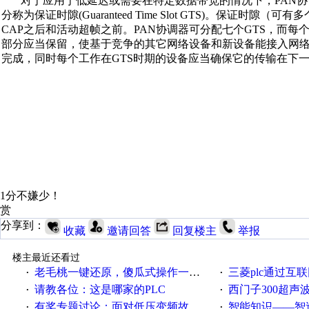
对于应用于低延迟或需要在特定数据带宽的情况下，PAN协
分称为保证时隙(Guaranteed Time Slot GTS)。保证时
CAP之后和活动超帧之前。PAN协调器可分配七个GTS，而每
部分应当保留，使基于竞争的其它网络设备和新设备能接入网络
完成，同时每个工作在GTS时期的设备应当确保它的传输在下一
1分不嫌少！
赏
分享到：
收藏
邀请回答
回复楼主
举报
楼主最近还看过
老毛桃一键还原，傻瓜式操作一键轻松备份还原；程序为向导式安装，一键即可实现自动备份或还原系统。
三菱plc通过互联网实现pl
·
·
请教各位：这是哪家的PLC
西门子300超声波焊
·
·
有奖专题讨论：面对低压变频故障，老手是这样解决的！
智能知识——智造时代，工
·
·