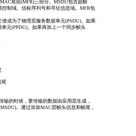
MAC尾部(MFR)三部分。MSDU包含超帧
帧控制域、信标序列号和寻址信息域。MFR包
它便成为了物理层服务数据单元(PSDU)。如果
据单元(PPDU)。如果再加上一个同步帧头
域
尾
帧尾
据传输的时候，要传输的数据由应用层生成，
MSDU)。通过添加MAC层帧头信息和帧尾，