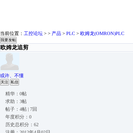
当前位置：
工控论坛
> >
产品
>
PLC
>
欧姆龙(OMRON)PLC
我要发帖
欧姆龙追剪
或许、不懂
关注
私信
精华：0帖
求助：3帖
帖子：4帖 | 7回
年度积分：0
历史总积分：62
注册：2012年4月02日