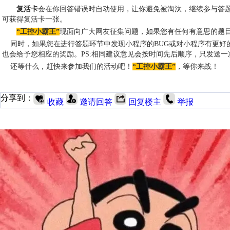
复活卡
会在你回答错误时自动使用，让你避免被淘汰，继续参与答
可获得复活卡一张。
“
工控小霸王
”
现面向广大网友征集问题，如果您有任何有意思的题
同时，如果您在进行答题环节中发现小程序的BUG或对小程序有更好
也会给予您相应的奖励
。
PS:
相同建议意见会按时间先后顺序，只发送一
还等什么，赶快来参加我们的活动吧！
“
工控小霸王
”
，等你来战！
分享到：
收藏
邀请回答
回复楼主
举报