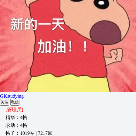
GKstudying
关注
私信
[管理员]
精华：4帖
求助：4帖
帖子：1019帖 | 7217回