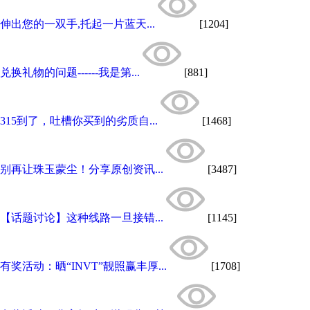
伸出您的一双手,托起一片蓝天...
[1204]
兑换礼物的问题------我是第...
[881]
315到了，吐槽你买到的劣质自...
[1468]
别再让珠玉蒙尘！分享原创资讯...
[3487]
【话题讨论】这种线路一旦接错...
[1145]
有奖活动：晒“INVT”靓照赢丰厚...
[1708]