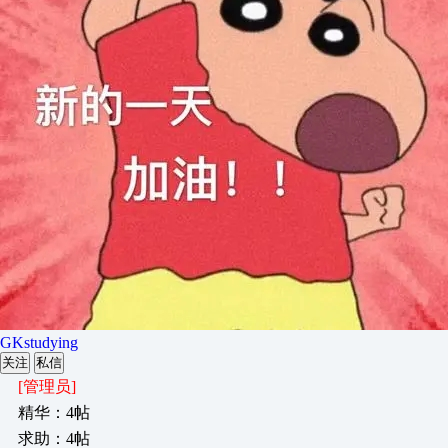
GKstudying
关注
私信
[管理员]
精华：4帖
求助：4帖