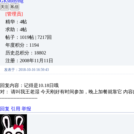
GKstudying
关注
私信
[管理员]
精华：4帖
求助：4帖
帖子：1019帖 | 7217回
年度积分：1194
历史总积分：18802
注册：2008年11月11日
发表于：2018-10-16 16:59:43
回复内容：记得是10.18日哦
对： 请叫我王老湿
今天刚好有时间参加，晚上加餐就靠它
内容
-------------------------
回复
引用
举报