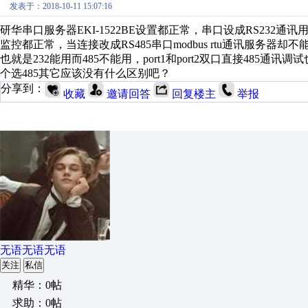
发表于：2018-10-11 15:07:16
研华串口服务器EKI-1522BE设置都正常，串口设成RS232通讯
监控都正常，当连接改成RS485串口modbus rtu通讯服务器
也就是232能用而485不能用，port1和port2双口直接485
个选485其它应该没有什么区别吧？
分享到：
收藏
邀请回答
回复楼主
举报
无语无语无语
关注
私信
精华：0帖
求助：0帖