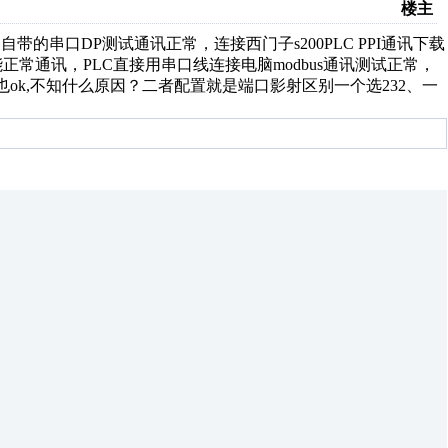
楼主
用自带的串口DP测试通讯正常，连接西门子s200PLC PPI通讯下载
却不能正常通讯，PLC直接用串口线连接电脑modbus通讯测试正常，
通讯调试也ok,不知什么原因？二者配置就是端口影射区别一个选232、一