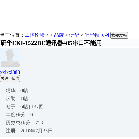
当前位置：
工控论坛
> >
品牌
>
研华
>
研华物联网
我要发帖
研华EKI-1522BE通讯器485串口不能用
xxlxxl888
关注
私信
精华：0帖
求助：1帖
帖子：6帖 | 137回
年度积分：0
历史总积分：713
注册：2010年7月25日