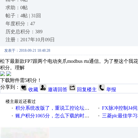
求助：0帖
帖子：4帖 | 31回
年度积分：47
历史总积分：389
注册：2017年10月09日
发表于：2018-09-21 18:48:28
松下最新款FP7跟两个电动夹爪modbus rtu通信。为了整
积分。理解
下载附件需5积分！
分享到：
收藏
邀请回答
回复楼主
举报
楼主最近还看过
积分系统改版了，重说工控论坛积分那点事儿……
FX脉冲控制J4伺服
·
·
账户积分1065分，怎么下载的时候提示积分不足，什么意思
三菱plc最佳学习程序，伺服控制，各
·
·