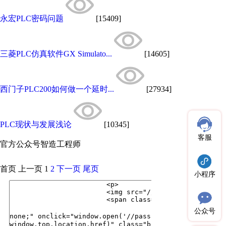
永宏PLC密码问题
[15409]
三菱PLC仿真软件GX Simulato...
[14605]
西门子PLC200如何做一个延时...
[27934]
PLC现状与发展浅论
[10345]
客服
官方公众号
智造工程师
首页
上一页
1
2
下一页
尾页
小程序
公众号