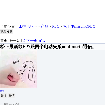
当前位置：
工控论坛
> >
产品
>
PLC
>
松下(Panasonic)PLC
我要发帖
首页
上一页
1
2
下一页
尾页
​松下最新款FP7跟两个电动夹爪modbusrtu通信。
wei
关注
私信
精华：0帖