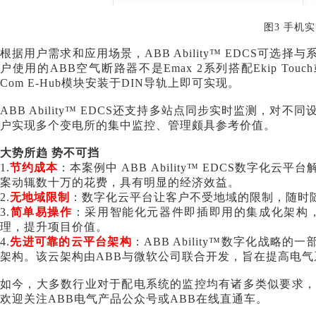
图
3 手机
根据用户需求和应用场景，
ABB Ability™ EDCS可选
户使用的
ABB空气断路器不是Emax 2系列搭配Ekip Touch
Com E-Hub模块安装于DIN导轨上即可实现。
ABB Ability™ EDCS还支持多站点同步实时监测，
户实现多个变电所的集中监控、管理颇具参考价值。
大势所趋
势不可挡
1
.
节约成本
：本案例中
ABB Ability™ EDCS数字
案动辄数十万的花费，具有明显的经济效益。
2
.
无地域限制
：数字化云平台让客户不受地域的限制，随时
3
.
简单易操作
：采用智能化元器件即插即用的集成化架构
理，提升项目价值。
4
.
先进可靠的云平台架构
：
ABB Ability™数字化战
架构。该云架构由ABB与微软公司联合开发，旨在提高电
如今，大多数行业对于配电系统的监控均有诸多类似要求
欢迎关注ABB电气产品公众号或
ABB在线直通车
。