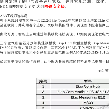
随时随地了解电气设备运行状况，并且实现监测、优化、
EDCS的数据安全更达到
网银安全级
。
ABB工程师这样说：
整个系统只需在其中一台
E2.2/Ekip Touch空气断路器上增加
至互联网，并利用各个进线、馈线加装的附件，实现整体配电柜到
由此可见，智能上云可通过加装模块轻松实现，那如何实现远程电
三个空气断路器分别加装通讯模块
Ekip Com和测量模块Ekip 
IM300系列电力智能监控仪表，其它23个160A以下的回路采用CM
每个回路按照电流大小分别配置测量范围至40A的传感器CMS-101CA
如此简单便捷的操作流程，让小编为各位总结的材料清单也更加一
表
1 