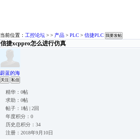
当前位置：
工控论坛
> >
产品
>
PLC
>
信捷PLC
我要发帖
信捷xcppro怎么进行仿真
蔚蓝的海
关注
私信
精华：0帖
求助：0帖
帖子：1帖 | 2回
年度积分：0
历史总积分：34
注册：2018年9月10日