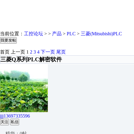
当前位置：
工控论坛
> >
产品
>
PLC
>
三菱(Mitsubishi)PLC
我要发帖
首页
上一页
1
2
3
4
下一页
尾页
三菱Q系列PLC解密软件
jjj13697335596
关注
私信
精华：0帖