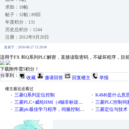
求助：18帖
帖子：32帖 | 89回
年度积分：131
历史总积分：1244
注册：2012年9月20日
发表于：2018-08-27 15:28:00
适用于FX 和Q系列PLC解密，直接读取密码，不破坏程序，目
下载附件需5积分！
分享到：
收藏
邀请回答
回复楼主
举报
楼主最近还看过
三菱Q系列定位控制
K4M0是什么意
·
·
三菱PLC+威纶HMI（4轴非标设备）（PLC程序、HMI画面、CAD电气原理图纸
三菱PLC控制
·
·
三菱plc最佳学习程序，伺服控制，各种报警，注释详细，看的懂，学得快！
三菱定位与技术 
·
·