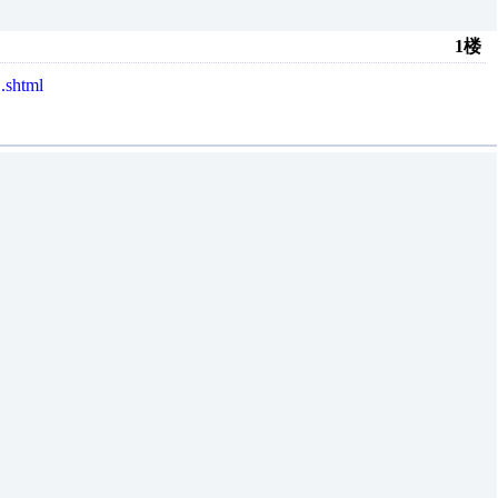
1楼
.shtml