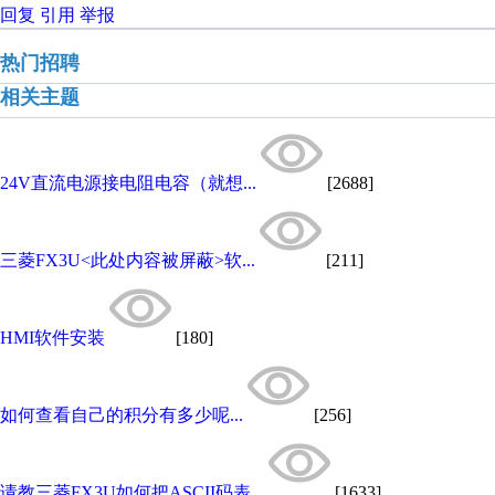
回复
引用
举报
热门招聘
相关主题
24V直流电源接电阻电容（就想...
[2688]
三菱FX3U<此处内容被屏蔽>软...
[211]
HMI软件安装
[180]
如何查看自己的积分有多少呢...
[256]
请教三菱FX3U如何把ASCII码表...
[1633]