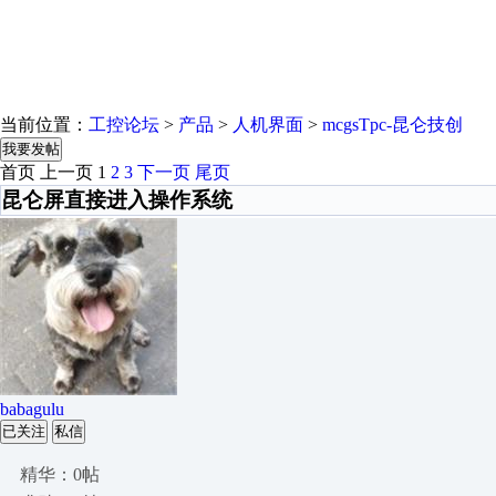
当前位置：
工控论坛
>
产品
>
人机界面
>
mcgsTpc-昆仑技创
我要发帖
首页
上一页
1
2
3
下一页
尾页
昆仑屏直接进入操作系统
babagulu
已关注
私信
精华：0帖