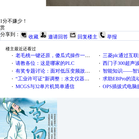
1分不嫌少！
赏
分享到：
收藏
邀请回答
回复楼主
举报
楼主最近还看过
老毛桃一键还原，傻瓜式操作一键轻松备份还原；程序为向导式安装，一键即可实现自动备份或还原系统。
三菱plc通过互联网实现pl
·
·
请教各位：这是哪家的PLC
西门子300超声波焊
·
·
有奖专题讨论：面对低压变频故障，老手是这样解决的！
智能知识——智造时代，工
·
·
“工业许可证”新调整：水文仪器等19类产品取消事前生产许可
求助EBPro的
·
·
MCGS与32单片机简单通信
OPS插拔式电
·
·