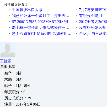
楼主最近还看过
中国氮肥出口大减
7月7与安川来“
·
·
我已经卧床一个多月了，是出去安装机械手在高速遭遇车祸所致:大家工作都要特别注意啊
有积分不能用
·
·
S7-200CN与S7-200SMART的区别
2017王者之狮“鸡”情签到
·
·
老毛桃一键还原，傻瓜式操作一键轻松备份还原；程序为向导式安装，一键即可实现自动备份或还原系统。
没有积分怎么办
·
·
急！欧姆龙CJ1M系列PLC,如何用时间控制变频器。要求时间在组态王中可以自由输入！拜托各位大神了！
台达plc与三菱
·
·
工控派
关注
私信
精华：0帖
求助：0帖
帖子：1帖 | 8回
年度积分：0
历史总积分：39
注册：2017年5月06日