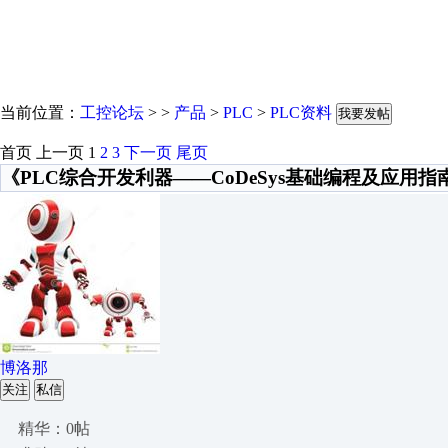
当前位置：
工控论坛
> >
产品
>
PLC
>
PLC资料
我要发帖
首页
上一页
1
2
3
下一页
尾页
《PLC综合开发利器——CoDeSys基础编程及应用指南
博洛那
关注
私信
精华：0帖