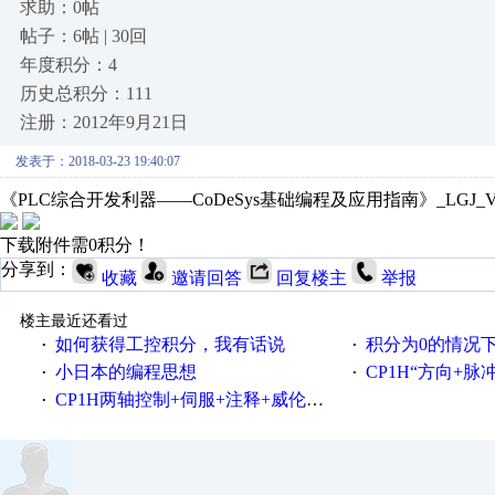
求助：0帖
帖子：6帖 | 30回
年度积分：4
历史总积分：111
注册：2012年9月21日
发表于：2018-03-23 19:40:07
《PLC综合开发利器——CoDeSys基础编程及应用指南》_LGJ_V
下载附件需0积分！
分享到：
收藏
邀请回答
回复楼主
举报
楼主最近还看过
如何获得工控积分，我有话说
积分为0的情况
·
·
小日本的编程思想
CP1H“方向+
·
·
CP1H两轴控制+伺服+注释+威伦触屏
·