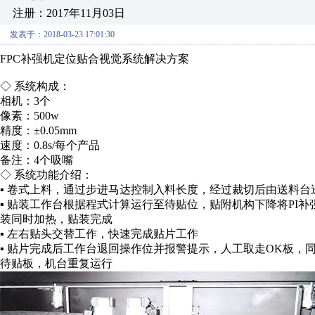
注册：2017年11月03日
发表于：2018-03-23 17:01:30
FPC补强机定位贴合视觉系统解决方案
◇ 系统构成：
相机：3个
像素：500w
精度：±0.05mm
速度：0.8s/每个产品
备注：4个吸嘴
◇ 系统功能介绍：
▪ 卷式上料，通过步进马达控制入料长度，经过裁切后由送料台
▪ 贴装工作台根据程式计算运行至待贴位，贴附机构下降将PI补
装同时加热，贴装完成
▪ 左右贴头交替工作，快速完成贴片工作
▪ 贴片完成后工作台退回操作位并报警提示，人工取走OK板，
待贴板，机台重复运行