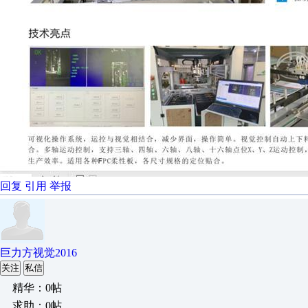
回复
引用
举报
巨力方视觉2016
关注
私信
精华：0帖
求助：0帖