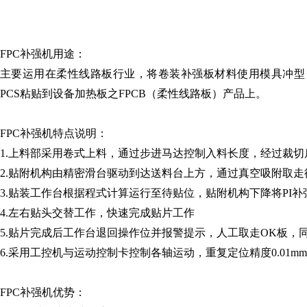
FPC补强机用途：
主要运用在柔性线路板行业，将卷装补强板材料使用模具冲型
PCS粘贴到设备加热板之FPCB（柔性线路板）产品上。
FPC补强机特点说明：
1.
上料部采用卷式上料，通过步进马达控制入料长度，经过裁切
2.
贴附机构由精密滑台驱动到达送料台上方，通过真空吸附取走
3.
贴装工作台根据程式计算运行至待贴位，贴附机构下降将
PI
4.
左右贴头交替工作，快速完成贴片工作
5.
贴片完成后工作台退回操作位并报警提示，人工取走
OK板，
6.
采用工控机与运动控制卡控制各轴运动，重复定位精度
0.01m
FPC补强机优势：