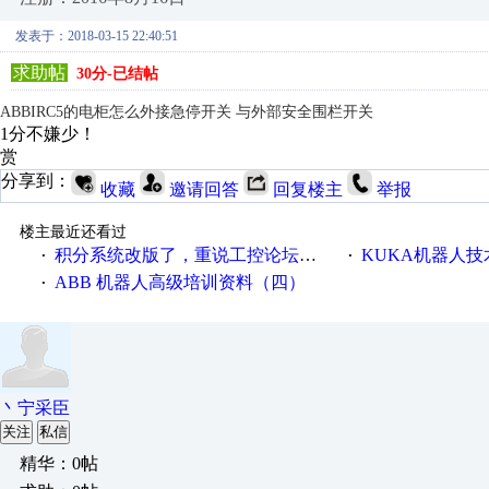
发表于：2018-03-15 22:40:51
求助帖
30分-已结帖
ABBIRC5的电柜怎么外接急停开关 与外部安全围栏开关
1分不嫌少！
赏
分享到：
收藏
邀请回答
回复楼主
举报
楼主最近还看过
积分系统改版了，重说工控论坛积分那点事儿……
KUKA机器人
·
·
ABB 机器人高级培训资料（四）
·
丶宁采臣
关注
私信
精华：0帖