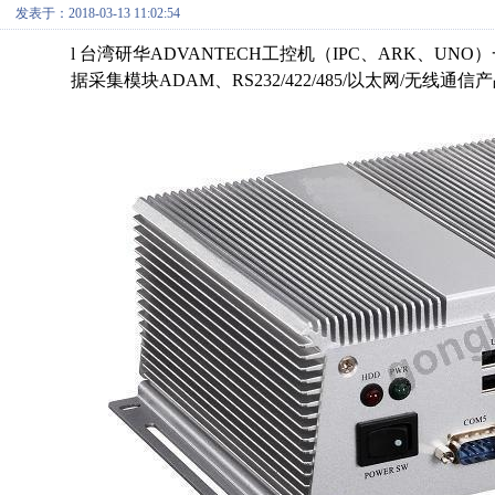
发表于：2018-03-13 11:02:54
l
台湾研华
ADVANTECH
工控机
（
IPC
、
ARK
、
UNO
）
据采集模块
ADAM
、
RS232/422/485/
以太网
/
无线通信产