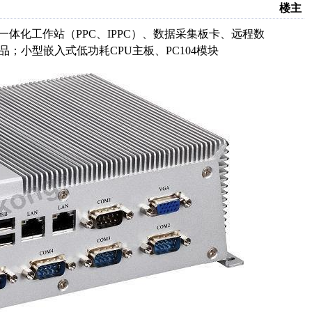
楼主
一体化工作站（
PPC
、
IPPC
）、数据采集板卡、远程数
品；小型嵌入式低功耗
CPU
主板、
PC104
模块