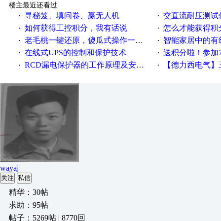
楼主最近还看过
寻秘笈、填问卷、赢无人机
交直流耐压测试
·
·
如何获得工控积分，我有话说
怎么才能获得积
·
·
老毛桃一键还原，傻瓜式操作一键轻松备份还原；程序为向导式安装，一键即可实现自动备份或还原系统。
智能家居中的有
·
·
在线式UPS的控制和保护技术
送积分啦！参加7月6日
·
·
RCD漏电保护器的工作原理及安装要点
【德力西电气】三
·
·
wayaj
关注
私信
精华：30帖
求助：95帖
帖子：5269帖 | 8770回