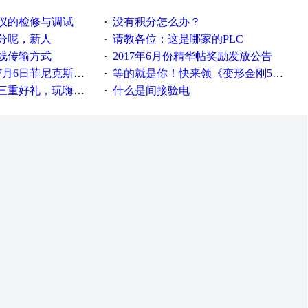
仪的检修与调试
没有积分怎么办？
·
分呢，新人
请教各位：这是哪家的PLC
·
线传输方式
2017年6月份精华帖奖励发放公告
·
菲尼克斯在线研讨会即得
等的就是你！快来领《变形金刚5》观影券
·
重好礼，玩嗨夏日！
什么是间接验电
·