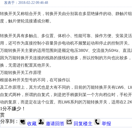
发表于：2018-02-22 09:46:48
转换开关又称组合开关，转换开关由分别装在多层绝缘件的动、静触片组
度，触片便轮流接通或分断。
转换开关具有多触点、多位置、体积小、性能可靠、操作方便、安装灵活
用，还可作为直接控制小容量
异步
电动机
不频繁起动和停止的控制开关。
万能转换开关主要的适用范围则是额定电压380V、交流值为50Hz、直流
因为万能转换开关连接的线路的接线柱较多，所以控制的方向也比较多，
换，无需进行配置其他开关。
万能转换开关工作原理
根据各种开关型号的不同，在可操作以
及工作原理上，其方式也是大有不同的，目前的万能转换开关有LW6、L
自复式两种，所谓的自复式，则是把手柄拨到某一个方向档位时，手松开
动的复原，而是定在这个位置。而LW6系列的万能转换开关，适用在2.
1分不嫌少！
赏
分享到：
收藏
邀请回答
回复楼主
举报