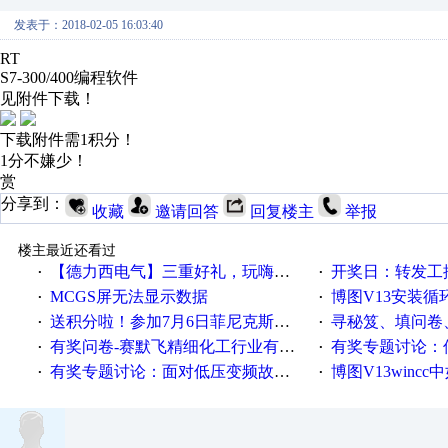
发表于：2018-02-05 16:03:40
RT
S7-300/400编程软件
见附件下载！
下载附件需1积分！
1分不嫌少！
赏
分享到：
收藏
邀请回答
回复楼主
举报
楼主最近还看过
【德力西电气】三重好礼，玩嗨夏日！
开奖日：转发工控速派微
·
·
MCGS屏无法显示数据
博图V13安装循环重启
·
·
送积分啦！参加7月6日菲尼克斯在线研讨会即得
寻秘笈、填问卷
·
·
有奖问卷-赛默飞精细化工行业有奖调查来袭！
有奖专题讨论：伺服选择的
·
·
有奖专题讨论：面对低压变频故障，老手是这样解决的！
博图V13wincc中如
·
·