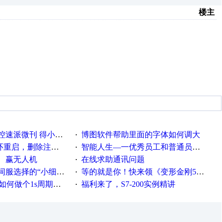
楼主
刊 得小米手环 中奖通知
博图软件帮助里面的字体如何调大
·
，删除注册表信息没有用
智能人生—一优秀员工和普通员工差别，精辟到位！
·
、赢无人机
在线求助通讯问题
·
“小细节大学问”奖励公告
等的就是你！快来领《变形金刚5》观影券
·
何做个1s周期循环的脚本
福利来了，S7-200实例精讲
·