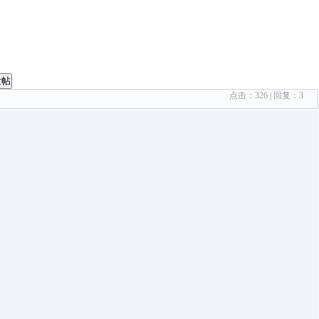
发帖
点击：
326
| 回复：
3