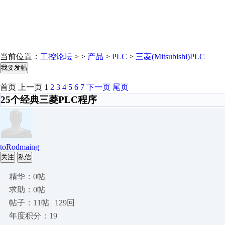
当前位置：
工控论坛
> >
产品
>
PLC
>
三菱(Mitsubishi)PLC
我要发帖
首页
上一页
1
2
3
4
5
6
7
下一页
尾页
25个经典三菱PLC程序
toRodmaing
关注
私信
精华：0帖
求助：0帖
帖子：11帖 | 129回
年度积分：19